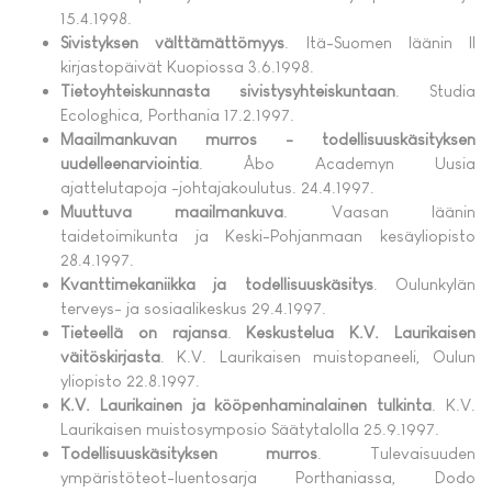
15.4.1998.
Sivistyksen välttämättömyys
. Itä-Suomen läänin II
kirjastopäivät Kuopiossa 3.6.1998.
Tietoyhteiskunnasta sivistysyhteiskuntaan
. Studia
Ecologhica, Porthania 17.2.1997.
Maailmankuvan murros - todellisuuskäsityksen
uudelleenarviointia
. Åbo Academyn Uusia
ajattelutapoja -johtajakoulutus. 24.4.1997.
Muuttuva maailmankuva
. Vaasan läänin
taidetoimikunta ja Keski-Pohjanmaan kesäyliopisto
28.4.1997.
Kvanttimekaniikka ja todellisuuskäsitys
. Oulunkylän
terveys- ja sosiaalikeskus 29.4.1997.
Tieteellä on rajansa
.
Keskustelua K.V. Laurikaisen
väitöskirjasta
. K.V. Laurikaisen muistopaneeli, Oulun
yliopisto 22.8.1997.
K.V. Laurikainen ja kööpenhaminalainen tulkinta
. K.V.
Laurikaisen muistosymposio Säätytalolla 25.9.1997.
Todellisuuskäsityksen murros
. Tulevaisuuden
ympäristöteot-luentosarja Porthaniassa, Dodo