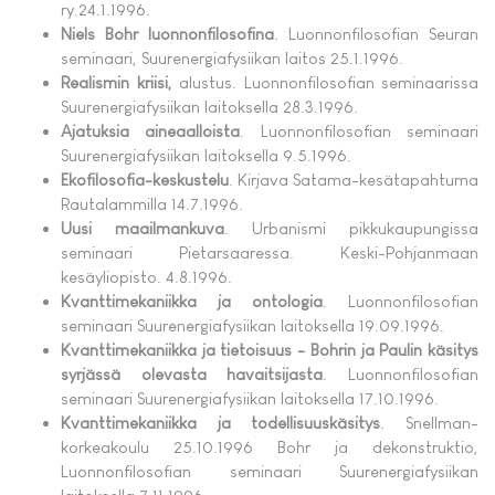
ry.24.1.1996.
Niels Bohr luonnonfilosofina
. Luonnonfilosofian Seuran
seminaari, Suurenergiafysiikan laitos 25.1.1996.
Realismin kriisi,
alustus. Luonnonfilosofian seminaarissa
Suurenergiafysiikan laitoksella 28.3.1996.
Ajatuksia aineaalloista
. Luonnonfilosofian seminaari
Suurenergiafysiikan laitoksella 9.5.1996.
Ekofilosofia-keskustelu
. Kirjava Satama-kesätapahtuma
Rautalammilla 14.7.1996.
Uusi maailmankuva
. Urbanismi pikkukaupungissa
seminaari Pietarsaaressa. Keski-Pohjanmaan
kesäyliopisto. 4.8.1996.
Kvanttimekaniikka ja ontologia
. Luonnonfilosofian
seminaari Suurenergiafysiikan laitoksella 19.09.1996.
Kvanttimekaniikka ja tietoisuus - Bohrin ja Paulin käsitys
syrjässä olevasta havaitsijasta
. Luonnonfilosofian
seminaari Suurenergiafysiikan laitoksella 17.10.1996.
Kvanttimekaniikka ja todellisuuskäsitys
. Snellman-
korkeakoulu 25.10.1996 Bohr ja dekonstruktio,
Luonnonfilosofian seminaari Suurenergiafysiikan