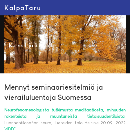
KalpaTaru
Kurssit ja luennot
Mennyt seminaariesitelmiä ja
vierailuluentoja Suomessa
Neurofenomenologista tutkimusta meditaatiosta, minuuden
rakenteista ja muuntuneista tietoisuudentiloista
.
Luonnonfilosofian seura, Tieteiden talo Helsinki 20.09. 2022
VIDEO