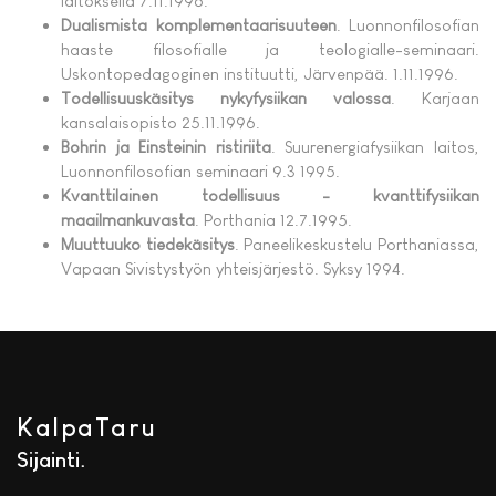
laitoksella 7.11.1996.
Dualismista komplementaarisuuteen
. Luonnonfilosofian
haaste filosofialle ja teologialle-seminaari.
Uskontopedagoginen instituutti, Järvenpää. 1.11.1996.
Todellisuuskäsitys nykyfysiikan valossa
. Karjaan
kansalaisopisto 25.11.1996.
Bohrin ja Einsteinin ristiriita
. Suurenergiafysiikan laitos,
Luonnonfilosofian seminaari 9.3 1995.
Kvanttilainen todellisuus - kvanttifysiikan
maailmankuvasta
. Porthania 12.7.1995.
Muuttuuko tiedekäsitys
. Paneelikeskustelu Porthaniassa,
Vapaan Sivistystyön yhteisjärjestö. Syksy 1994.
KalpaTaru
Sijainti