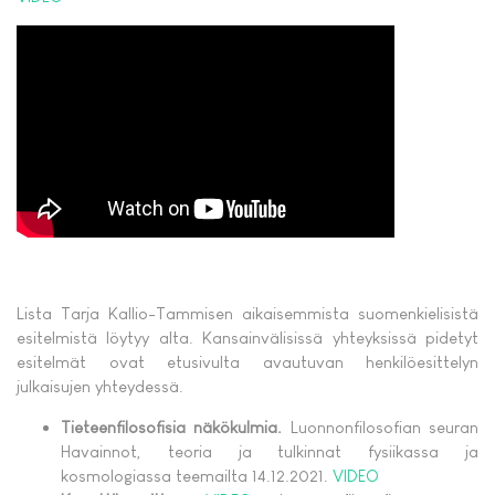
Lista Tarja Kallio-Tammisen aikaisemmista suomenkielisistä
esitelmistä löytyy alta. Kansainvälisissä yhteyksissä pidetyt
esitelmät ovat etusivulta avautuvan henkilöesittelyn
julkaisujen yhteydessä.
Tieteenfilosofisia näkökulmia.
Luonnonfilosofian seuran
Havainnot, teoria ja tulkinnat fysiikassa ja
kosmologiassa teemailta 14.12.2021.
VIDEO