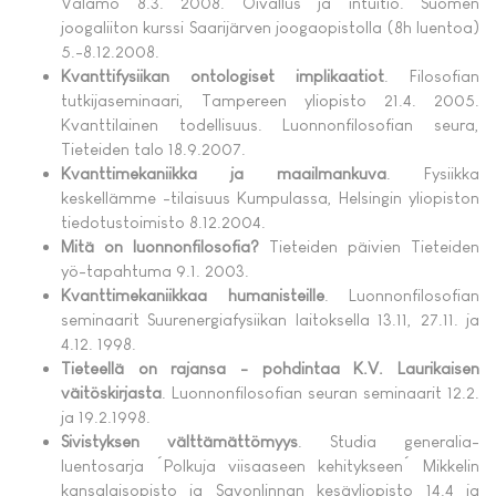
Valamo 8.3. 2008. Oivallus ja intuitio. Suomen
joogaliiton kurssi Saarijärven joogaopistolla (8h luentoa)
5.-8.12.2008.
Kvanttifysiikan ontologiset implikaatiot
. Filosofian
tutkijaseminaari, Tampereen yliopisto 21.4. 2005.
Kvanttilainen todellisuus. Luonnonfilosofian seura,
Tieteiden talo 18.9.2007.
Kvanttimekaniikka ja maailmankuva
. Fysiikka
keskellämme -tilaisuus Kumpulassa, Helsingin yliopiston
tiedotustoimisto 8.12.2004.
Mitä on luonnonfilosofia?
Tieteiden päivien Tieteiden
yö-tapahtuma 9.1. 2003.
Kvanttimekaniikkaa humanisteille
. Luonnonfilosofian
seminaarit Suurenergiafysiikan laitoksella 13.11, 27.11. ja
4.12. 1998.
Tieteellä on rajansa - pohdintaa K.V. Laurikaisen
väitöskirjasta
. Luonnonfilosofian seuran seminaarit 12.2.
ja 19.2.1998.
Sivistyksen välttämättömyys
. Studia generalia-
luentosarja ´Polkuja viisaaseen kehitykseen´ Mikkelin
kansalaisopisto ja Savonlinnan kesäyliopisto 14.4 ja