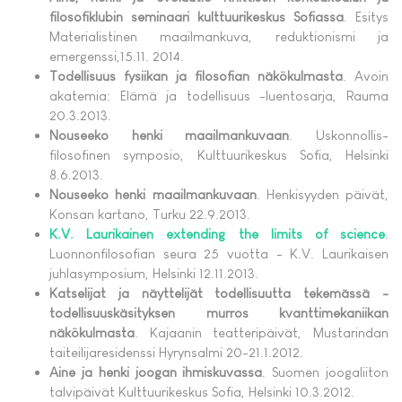
filosofiklubin seminaari kulttuurikeskus Sofiassa
. Esitys
Materialistinen maailmankuva, reduktionismi ja
emergenssi,15.11. 2014.
Todellisuus fysiikan ja filosofian näkökulmasta
. Avoin
akatemia: Elämä ja todellisuus -luentosarja, Rauma
20.3.2013.
Nouseeko henki maailmankuvaan
. Uskonnollis-
filosofinen symposio, Kulttuurikeskus Sofia, Helsinki
8.6.2013.
Nouseeko henki maailmankuvaan
. Henkisyyden päivät,
Konsan kartano, Turku 22.9.2013.
K.V. Laurikainen extending the limits of science
.
Luonnonfilosofian seura 25 vuotta - K.V. Laurikaisen
juhlasymposium, Helsinki 12.11.2013.
Katselijat ja näyttelijät todellisuutta tekemässä -
todellisuuskäsityksen murros kvanttimekaniikan
näkökulmasta
. Kajaanin teatteripäivät, Mustarindan
taiteilijaresidenssi Hyrynsalmi 20-21.1.2012.
Aine ja henki joogan ihmiskuvassa
. Suomen joogaliiton
talvipäivät Kulttuurikeskus Sofia, Helsinki 10.3.2012.