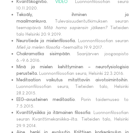
Kvanttikognitio.
VIDEO
Luonnonfilosofian seura
10.11.2020.
Tekoäly, ihminen ja
maailmankuva.
Tulevaisuudentutkimuksen seuran
teemapäivä
Mitä homo sapiensin jälkeen?
Tieteiden
talo Helsinki 20.9.2019.
Neurotiede ja mielenfilosofia.
Luonnonfilosofian seuran
Mieli ja mielen filosofia
-teemailta 19.9.2017.
Chakramatka sisimpään
. Saarijärven joogaopisto
6.-9.6.2016.
Minä ja mielen kehittyminen – neurofysiologisia
perusteita.
Luonnonfilosofian seura, Helsinki 22.3.2016.
Meditaation vaikutus mitattaviin aivotoimintoihin
.
Luonnonfilosofian seura, Tieteiden talo, Helsinki
28.2.2015.
EEG-avusteinen meditaatio
. Porin taidemuseo to
7.5.2015.
Kvanttifysiikka ja itämainen filosofia
. Luonnonfilosofian
seuran Kvanttimekaniikka-ilta. Tieteiden talo, Helsinki
29.9.2014.
Aine, henki ja evoluutio Kriittisen korkeakoulun ja